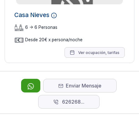
Casa Nieves
6 -> 6 Personas
22 fotos
Desde 20€ x persona/noche
Ver ocupación, tarifas
Enviar Mensaje
626268...