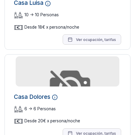
Casa Luisa
10 -> 10 Personas
13 fotos
Desde 18€ x persona/noche
Ver ocupación, tarifas
Casa Dolores
6 -> 6 Personas
25 fotos
Desde 20€ x persona/noche
Ver ocupación, tarifas