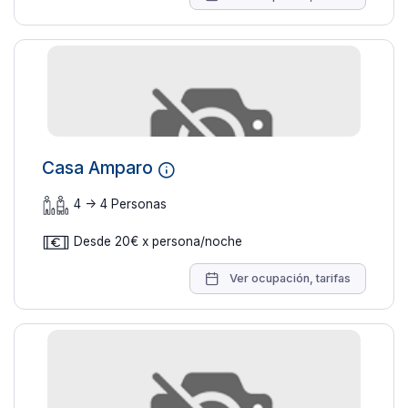
Casa Amparo
4 -> 4 Personas
22 fotos
Desde 20€ x persona/noche
Ver ocupación, tarifas