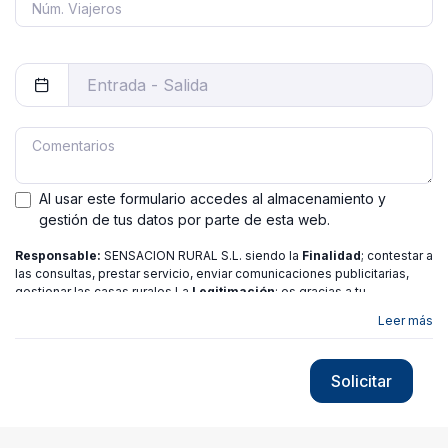
Al usar este formulario accedes al almacenamiento y
gestión de tus datos por parte de esta web.
Responsable:
SENSACION RURAL S.L. siendo la
Finalidad
; contestar a
las consultas, prestar servicio, enviar comunicaciones publicitarias,
gestionar las casas rurales La
Legitimación
; es gracias a tu
consentimiento.
Destinatarios
: no se ceden los datos a ninguna
Leer más
entidad salvo gestor. Podrás ejercer
Tus Derechos
de Acceso,
Rectificación, Limitación o Suprimir tus datos en
[email protected]
más
información consulte nuestra
política de privacidad
Solicitar