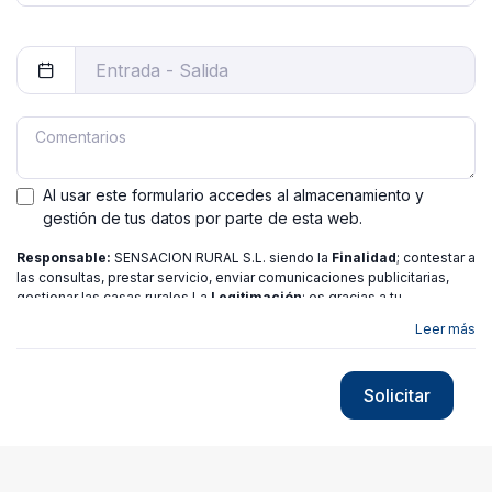
Al usar este formulario accedes al almacenamiento y
gestión de tus datos por parte de esta web.
Responsable:
SENSACION RURAL S.L. siendo la
Finalidad
; contestar a
las consultas, prestar servicio, enviar comunicaciones publicitarias,
gestionar las casas rurales La
Legitimación
; es gracias a tu
consentimiento.
Destinatarios
: no se ceden los datos a ninguna
Leer más
entidad salvo gestor. Podrás ejercer
Tus Derechos
de Acceso,
Rectificación, Limitación o Suprimir tus datos en
[email protected]
más
información consulte nuestra
política de privacidad
Solicitar